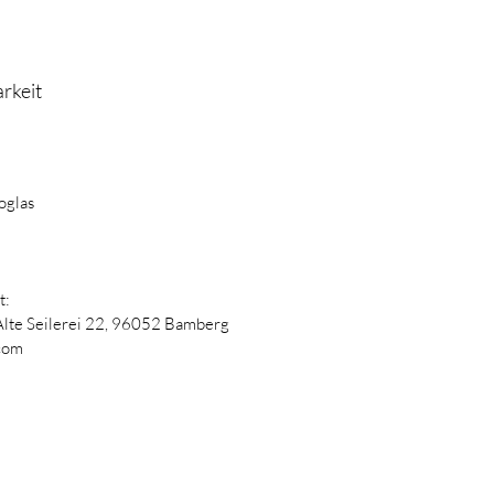
rkeit
oglas
t:
Alte Seilerei 22,
96052 Bamberg
com