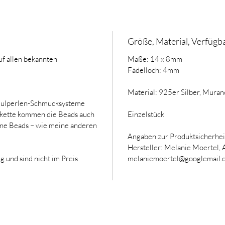
Größe, Material, Verfügba
uf allen bekannten
Maße: 14 x 8mm
Fädelloch: 4mm
Material: 925er Silber, Muran
Modulperlen-Schmucksysteme
erkette kommen die Beads auch
Einzelstück
eine Beads – wie meine anderen
Angaben zur Produktsicherhei
Hersteller: Melanie Moertel,
 und sind nicht im Preis
melaniemoertel@googlemail.