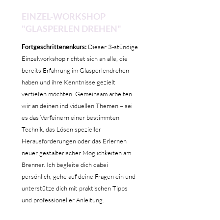
EINZEL-WORKSHOP
"GLASPERLEN DREHEN"
Fortgeschrittenenkurs:
Dieser 3-stündige
Einzelworkshop richtet sich an alle, die
bereits Erfahrung im Glasperlendrehen
haben und ihre Kenntnisse gezielt
vertiefen möchten. Gemeinsam arbeiten
wir an deinen individuellen Themen – sei
es das Verfeinern einer bestimmten
Technik, das Lösen spezieller
Herausforderungen oder das Erlernen
neuer gestalterischer Möglichkeiten am
Brenner. Ich begleite dich dabei
persönlich, gehe auf deine Fragen ein und
unterstütze dich mit praktischen Tipps
und professioneller Anleitung.