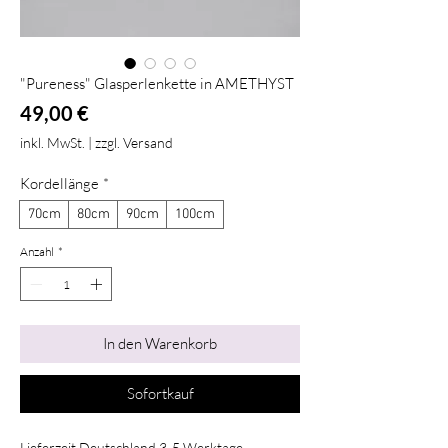
"Pureness" Glasperlenkette in AMETHYST
Preis
49,00 €
inkl. MwSt.
|
zzgl. Versand
Kordellänge
*
70cm
80cm
90cm
100cm
Anzahl
*
In den Warenkorb
Sofortkauf
Lieferzeit Deutschland 3-5 Werktage