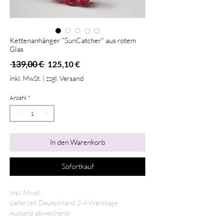
Kettenanhänger "SunCatcher" aus rotem
Glas
Standardpreis
Sale-
 139,00 € 
125,10 €
Preis
inkl. MwSt.
|
zzgl. Versand
Anzahl
*
In den Warenkorb
Sofortkauf
Inkl. Mwst.
Lieferzeit Deutschland 2-4 Werktage
Ausland abweichend