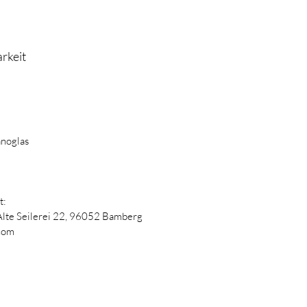
rkeit
anoglas
t:
Alte Seilerei 22,
96052 Bamberg
com