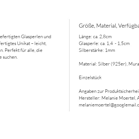
Größe, Material, Verfügba
efertigten Glasperlen und
Länge: ca. 2,8cm
ertigtes Unikat – leicht,
Glasperle: ca. 1,4 - 1,5cm
 Perfekt für alle, die
Silberstärke: 1mm
e suchen.
Material: Silber (925er), Mur
Einzelstück
Angaben zur Produktsicherhei
Hersteller: Melanie Moertel,
melaniemoertel@googlemail.