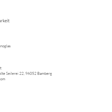
rkeit
anoglas
t:
Alte Seilerei 22,
96052 Bamberg
com