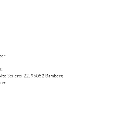
ber
t:
Alte Seilerei 22,
96052 Bamberg
com