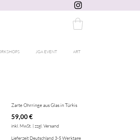
RKSHOPS
JGA EVENT
ART
Zarte Ohrringe aus Glas in Türkis
Preis
59,00 €
inkl. MwSt.
|
zzgl. Versand
Lieferzeit Deutschland 3-5 Werktage