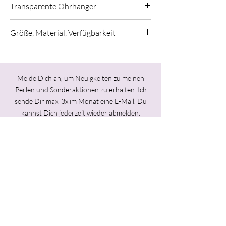
Transparente Ohrhänger
Schöne Ohrringe, leicht und angenehm zu
Größe, Material, Verfügbarkeit
tragen.
Farben: Zartes Lila mit Türkis
Länge: 2,1cm
Silberdraht: 1mm
Melde Dich an, um Neuigkeiten zu meinen
Material: Sterlingsilber und Muranoglas
Perlen und Sonderaktionen zu erhalten. Ich
sende Dir max. 3x im Monat eine E-Mail.
Du
Wenige Paare verfügbar
kannst Dich jederzeit wieder abmelden.
Angaben zur Produktsicherheit:
Hersteller: Melanie Moertel,
Alte Seilerei
22,
96052 Bamberg
Ich stimme der Datenschutzerklärung zu.
melaniemoertel@googlemail.com
Jetzt abonnieren