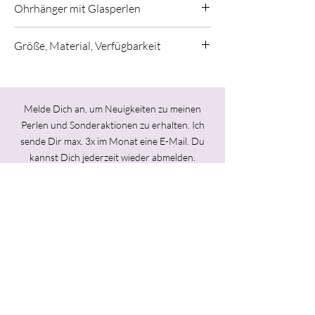
Ohrhänger mit Glasperlen
In meinem Atelier von Hand gefertigte
Größe, Material, Verfügbarkeit
Unikat Ohrringe aus
Sterlingsilber
(925er
Silber) mit
transparenten Glasperlen
Länge (von oben nach unten): 2,6 cm
Stärke Silberdraht: 1mm
(Das Tragebeispiel zeigt eine andere
Melde Dich an, um Neuigkeiten zu meinen
Farbvariante)
Transparentes Glas und 925er Silber
Perlen und Sonderaktionen zu erhalten. Ich
sende Dir max. 3x im Monat eine E-Mail.
Du
Einzelstück
kannst Dich jederzeit wieder abmelden.
Angaben zur Produktsicherheit:
Hersteller: Melanie Moertel,
Alte Seilerei
22,
96052 Bamberg
Ich stimme der Datenschutzerklärung zu.
melaniemoertel@googlemail.com
Jetzt abonnieren