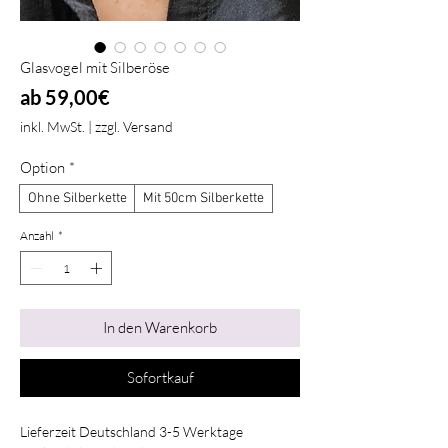
Glasvogel mit Silberöse
Sale-
ab
59,00€
Preis
inkl. MwSt.
|
zzgl. Versand
Option
*
Ohne Silberkette
Mit 50cm Silberkette
Anzahl
*
In den Warenkorb
Sofortkauf
Lieferzeit Deutschland 3-5 Werktage