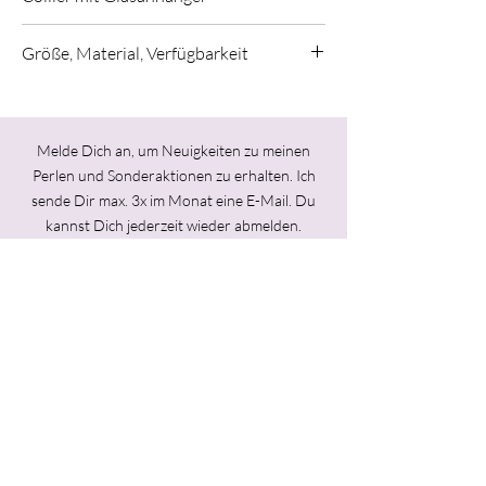
Handgefädelte Kette mit Glasanhänger und
Größe, Material, Verfügbarkeit
passendem Glasverschluss.
Individuelle Farbkomposition in Lachs, Rot
Kettenlänge: 55cm
und Lila.
Material: Muranoglas, Rocailles
Melde Dich an, um Neuigkeiten zu meinen
Das Targebeispiel zeigt eine andere
Perlen und Sonderaktionen zu erhalten. Ich
Farbvariante.
Einzelstück
sende Dir max. 3x im Monat eine E-Mail.
Du
kannst Dich jederzeit wieder abmelden.
Angaben zur Produktsicherheit:
Hersteller: Melanie Moertel,
Alte Seilerei
22,
96052 Bamberg
melaniemoertel@googlemail.com
Ich stimme der Datenschutzerklärung zu.
Jetzt abonnieren